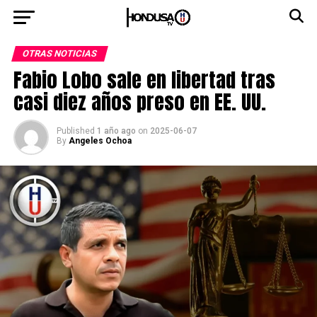
OTRAS NOTICIAS
Fabio Lobo sale en libertad tras
casi diez años preso en EE. UU.
Published
1 año ago
on
2025-06-07
By
Angeles Ochoa