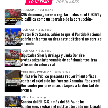
LO ÚLTIMO
POPULARES
DENUNCIAS
2 días ago
CNA denuncia graves irregularidades en el FOSOVI y
lo califica como un «paraíso de la corrupción»
POLÍTICAS
2 días ago
Pastor Roy Santos advierte que el Partido Nacional
podría enfrentar un desgaste político si no corrige
el rumbo
POLÍTICAS
5 días ago
Diputadas Sherly Arriaga y Linda Donaire
protagonizan intercambio de señalamientos tras
difusión de video viral
MINISTERIO PÚBLICO
1 semana ago
Ministerio Público presenta requerimiento fiscal
contra el exjefe de las Fuerzas Armadas Roosevelt
Hernández por presuntos ataques a la libertad de
prensa
JOH
1 semana ago
Sondeo del ERIC-SJ: más del 55 % de los
hondureños rechaza el indulto otorgado por Donald