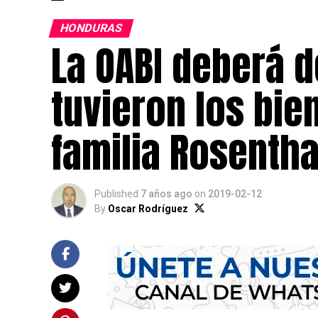
HONDURAS
La OABI deberá d
tuvieron los bie
familia Rosentha
Published
7 años ago
on
2019-02-12
By
Oscar Rodríguez