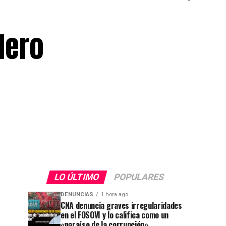
dero
LO ÚLTIMO
POPULARES
DENUNCIAS
1 hora ago
CNA denuncia graves irregularidades
en el FOSOVI y lo califica como un
«paraíso de la corrupción»