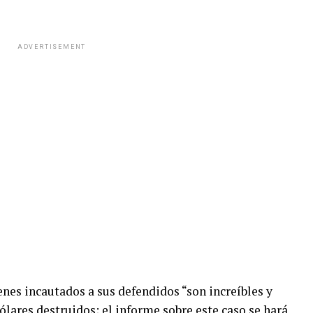
ADVERTISEMENT
enes incautados a sus defendidos “son increíbles y
lares destruidos; el informe sobre este caso se hará