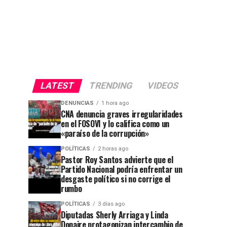
LATEST
TRENDING
VIDEOS
DENUNCIAS
1 hora ago
CNA denuncia graves irregularidades
en el FOSOVI y lo califica como un
«paraíso de la corrupción»
POLÍTICAS
2 horas ago
Pastor Roy Santos advierte que el
Partido Nacional podría enfrentar un
desgaste político si no corrige el
rumbo
POLÍTICAS
3 días ago
Diputadas Sherly Arriaga y Linda
Donaire protagonizan intercambio de