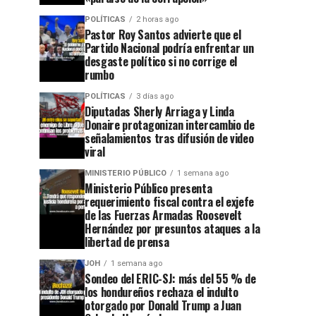
POLÍTICAS
2 horas ago
Pastor Roy Santos advierte que el
Partido Nacional podría enfrentar un
desgaste político si no corrige el
rumbo
POLÍTICAS
3 días ago
Diputadas Sherly Arriaga y Linda
Donaire protagonizan intercambio de
señalamientos tras difusión de video
viral
MINISTERIO PÚBLICO
1 semana ago
Ministerio Público presenta
requerimiento fiscal contra el exjefe
de las Fuerzas Armadas Roosevelt
Hernández por presuntos ataques a la
libertad de prensa
JOH
1 semana ago
Sondeo del ERIC-SJ: más del 55 % de
los hondureños rechaza el indulto
otorgado por Donald Trump a Juan