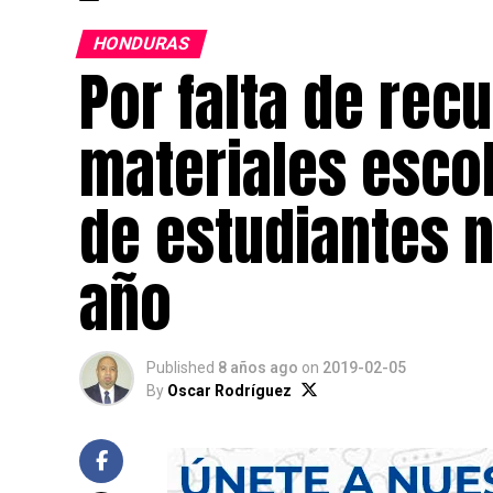
HONDURAS
Por falta de rec
materiales escol
de estudiantes n
año
Published
8 años ago
on
2019-02-05
By
Oscar Rodríguez