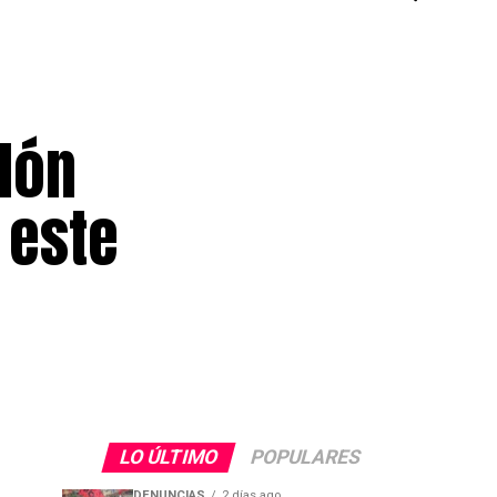
lón
 este
LO ÚLTIMO
POPULARES
DENUNCIAS
2 días ago