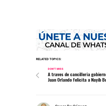
RELATED TOPICS:
DON'T MISS
A traves de cancilleria gobiern
Juan Orlando felicita a Nayib B