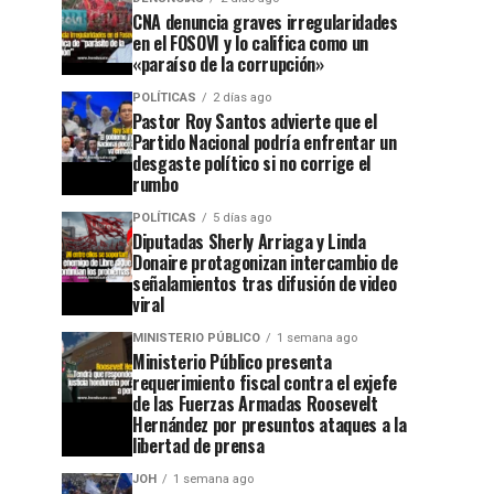
CNA denuncia graves irregularidades
en el FOSOVI y lo califica como un
«paraíso de la corrupción»
POLÍTICAS
2 días ago
Pastor Roy Santos advierte que el
Partido Nacional podría enfrentar un
desgaste político si no corrige el
rumbo
POLÍTICAS
5 días ago
Diputadas Sherly Arriaga y Linda
Donaire protagonizan intercambio de
señalamientos tras difusión de video
viral
MINISTERIO PÚBLICO
1 semana ago
Ministerio Público presenta
requerimiento fiscal contra el exjefe
de las Fuerzas Armadas Roosevelt
Hernández por presuntos ataques a la
libertad de prensa
JOH
1 semana ago