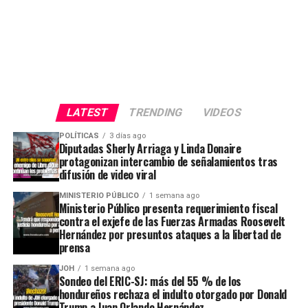
LATEST
TRENDING
VIDEOS
POLÍTICAS
3 días ago
Diputadas Sherly Arriaga y Linda Donaire
protagonizan intercambio de señalamientos tras
difusión de video viral
MINISTERIO PÚBLICO
1 semana ago
Ministerio Público presenta requerimiento fiscal
contra el exjefe de las Fuerzas Armadas Roosevelt
Hernández por presuntos ataques a la libertad de
prensa
JOH
1 semana ago
Sondeo del ERIC-SJ: más del 55 % de los
hondureños rechaza el indulto otorgado por Donald
Trump a Juan Orlando Hernández