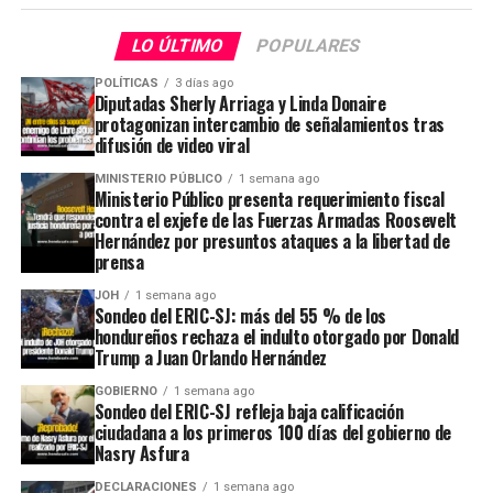
LO ÚLTIMO
POPULARES
POLÍTICAS
3 días ago
Diputadas Sherly Arriaga y Linda Donaire
protagonizan intercambio de señalamientos tras
difusión de video viral
MINISTERIO PÚBLICO
1 semana ago
Ministerio Público presenta requerimiento fiscal
contra el exjefe de las Fuerzas Armadas Roosevelt
Hernández por presuntos ataques a la libertad de
prensa
JOH
1 semana ago
Sondeo del ERIC-SJ: más del 55 % de los
hondureños rechaza el indulto otorgado por Donald
Trump a Juan Orlando Hernández
GOBIERNO
1 semana ago
Sondeo del ERIC-SJ refleja baja calificación
ciudadana a los primeros 100 días del gobierno de
Nasry Asfura
DECLARACIONES
1 semana ago