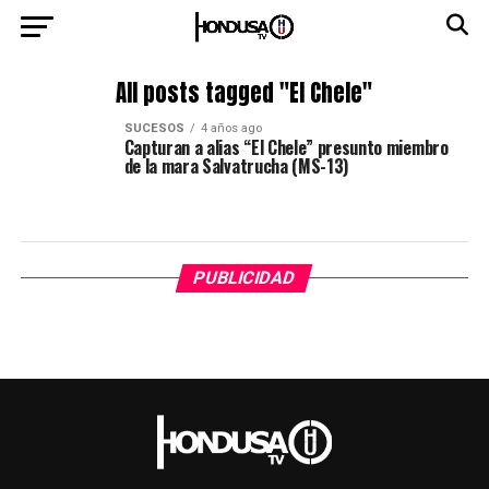
All posts tagged "El Chele"
SUCESOS
4 años ago
Capturan a alias “El Chele” presunto miembro
de la mara Salvatrucha (MS-13)
PUBLICIDAD