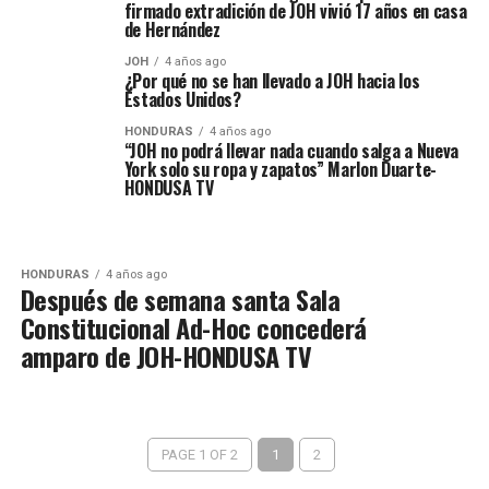
firmado extradición de JOH vivió 17 años en casa
de Hernández
JOH
4 años ago
¿Por qué no se han llevado a JOH hacia los
Estados Unidos?
HONDURAS
4 años ago
“JOH no podrá llevar nada cuando salga a Nueva
York solo su ropa y zapatos” Marlon Duarte-
HONDUSA TV
HONDURAS
4 años ago
Después de semana santa Sala
Constitucional Ad-Hoc concederá
amparo de JOH-HONDUSA TV
PAGE 1 OF 2
1
2