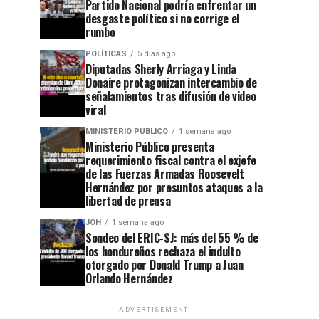
Partido Nacional podría enfrentar un
desgaste político si no corrige el
rumbo
POLÍTICAS
5 días ago
Diputadas Sherly Arriaga y Linda
Donaire protagonizan intercambio de
señalamientos tras difusión de video
viral
MINISTERIO PÚBLICO
1 semana ago
Ministerio Público presenta
requerimiento fiscal contra el exjefe
de las Fuerzas Armadas Roosevelt
Hernández por presuntos ataques a la
libertad de prensa
JOH
1 semana ago
Sondeo del ERIC-SJ: más del 55 % de
los hondureños rechaza el indulto
otorgado por Donald Trump a Juan
Orlando Hernández
ADVERTISEMENT