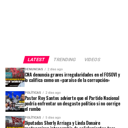
LATEST
TRENDING
VIDEOS
DENUNCIAS
2 días ago
CNA denuncia graves irregularidades en el FOSOVI y
lo califica como un «paraíso de la corrupción»
POLÍTICAS
2 días ago
Pastor Roy Santos advierte que el Partido Nacional
podría enfrentar un desgaste político si no corrige
el rumbo
POLÍTICAS
5 días ago
Diputadas Sherly Arriaga y Linda Donaire