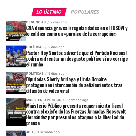
LO ÚLTIMO
POPULARES
DENUNCIAS
2 días ago
CNA denuncia graves irregularidades en el FOSOVI y
lo califica como un «paraíso de la corrupción»
POLÍTICAS
2 días ago
Pastor Roy Santos advierte que el Partido Nacional
podría enfrentar un desgaste político si no corrige
el rumbo
POLÍTICAS
5 días ago
Diputadas Sherly Arriaga y Linda Donaire
protagonizan intercambio de señalamientos tras
difusión de video viral
MINISTERIO PÚBLICO
1 semana ago
Ministerio Público presenta requerimiento fiscal
contra el exjefe de las Fuerzas Armadas Roosevelt
Hernández por presuntos ataques a la libertad de
prensa
JOH
1 semana ago