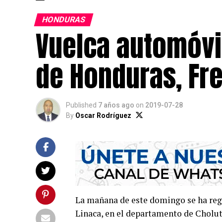
HONDURAS
Vuelca automóvil
de Honduras, Fr
Published
7 años ago
on
2019-07-28
By
Oscar Rodríguez
La mañana de este domingo se ha regis
Linaca, en el departamento de Cholute