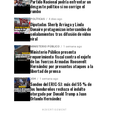
Partido Nacional podría enfrentar un
desgaste político si no corrige el
rumbo
POLÍTICAS
4 días ago
Diputadas Sherly Arriaga y Linda
Donaire protagonizan intercambio de
señalamientos tras difusión de video
viral
MINISTERIO PÚBLICO
1 semana ago
Ministerio Público presenta
requerimiento fiscal contra el exjefe
de las Fuerzas Armadas Roosevelt
Hernández por presuntos ataques a la
libertad de prensa
JOH
1 semana ago
Sondeo del ERIC-SJ: más del 55 % de
los hondureños rechaza el indulto
otorgado por Donald Trump a Juan
Orlando Hernández
ADVERTISEMENT