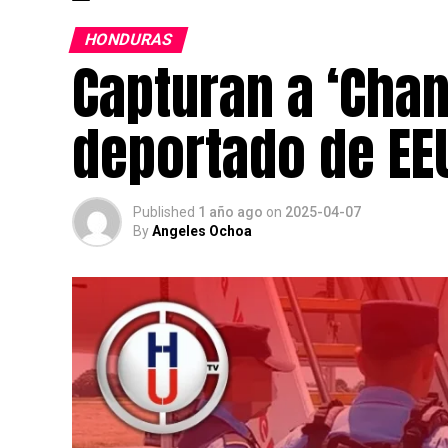
HONDURAS
Capturan a ‘Chan
deportado de EE
Published
1 año ago
on
2025-04-07
By
Angeles Ochoa