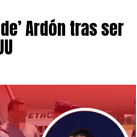
de’ Ardón tras ser
UU