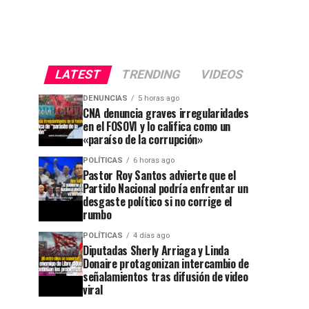
LATEST
TRENDING
VIDEOS
DENUNCIAS
5 horas ago
CNA denuncia graves irregularidades
en el FOSOVI y lo califica como un
«paraíso de la corrupción»
POLÍTICAS
6 horas ago
Pastor Roy Santos advierte que el
Partido Nacional podría enfrentar un
desgaste político si no corrige el
rumbo
POLÍTICAS
4 días ago
Diputadas Sherly Arriaga y Linda
Donaire protagonizan intercambio de
señalamientos tras difusión de video
viral