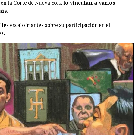
 en la Corte de Nueva York
lo vinculan a varios
aís
.
les escalofriantes sobre su participación en el
s.