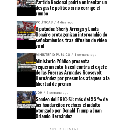
Partido Nacional podría enfrentar un
desgaste político si no corrige el
rumbo
POLÍTICAS
4 días ago
Diputadas Sherly Arriaga y Linda
Donaire protagonizan intercambio de
señalamientos tras difusión de video
viral
MINISTERIO PÚBLICO
1 semana ago
Ministerio Público presenta
requerimiento fiscal contra el exjefe
de las Fuerzas Armadas Roosevelt
Hernández por presuntos ataques a la
libertad de prensa
JOH
1 semana ago
Sondeo del ERIC-SJ: más del 55 % de
los hondureños rechaza el indulto
otorgado por Donald Trump a Juan
Orlando Hernández
ADVERTISEMENT