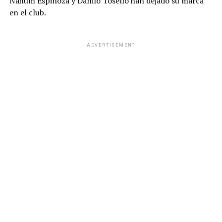
Nahúm Espinoza y Danilo Tosello han dejado su marca
en el club.
ADVERTISEMENT