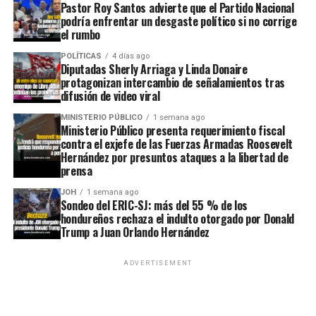
Pastor Roy Santos advierte que el Partido Nacional
podría enfrentar un desgaste político si no corrige
el rumbo
POLÍTICAS
4 días ago
Diputadas Sherly Arriaga y Linda Donaire
protagonizan intercambio de señalamientos tras
difusión de video viral
MINISTERIO PÚBLICO
1 semana ago
Ministerio Público presenta requerimiento fiscal
contra el exjefe de las Fuerzas Armadas Roosevelt
Hernández por presuntos ataques a la libertad de
prensa
JOH
1 semana ago
Sondeo del ERIC-SJ: más del 55 % de los
hondureños rechaza el indulto otorgado por Donald
Trump a Juan Orlando Hernández
ADVERTISEMENT