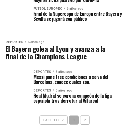
Neymar Jr. da positivo por Covid-19
FUTBOL EUROPEO
6 años ago
Final de la Supercopa de Europa entre Bayern y
Sevilla se jugará con público
DEPORTES
6 años ago
El Bayern golea al Lyon y avanza a la
final de la Champions League
DEPORTES
6 años ago
Messi pone tres condiciones o se va del
Barcelona, conoce cuales son.
DEPORTES
6 años ago
Real Madrid se corona campeón de la liga
española tras derrotar al Villareal
PAGE 1 OF 2
1
2