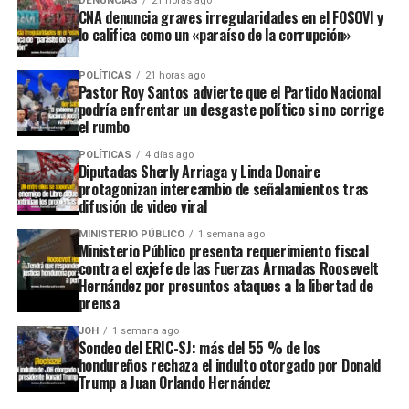
DENUNCIAS
21 horas ago
CNA denuncia graves irregularidades en el FOSOVI y
lo califica como un «paraíso de la corrupción»
POLÍTICAS
21 horas ago
Pastor Roy Santos advierte que el Partido Nacional
podría enfrentar un desgaste político si no corrige
el rumbo
POLÍTICAS
4 días ago
Diputadas Sherly Arriaga y Linda Donaire
protagonizan intercambio de señalamientos tras
difusión de video viral
MINISTERIO PÚBLICO
1 semana ago
Ministerio Público presenta requerimiento fiscal
contra el exjefe de las Fuerzas Armadas Roosevelt
Hernández por presuntos ataques a la libertad de
prensa
JOH
1 semana ago
Sondeo del ERIC-SJ: más del 55 % de los
hondureños rechaza el indulto otorgado por Donald
Trump a Juan Orlando Hernández