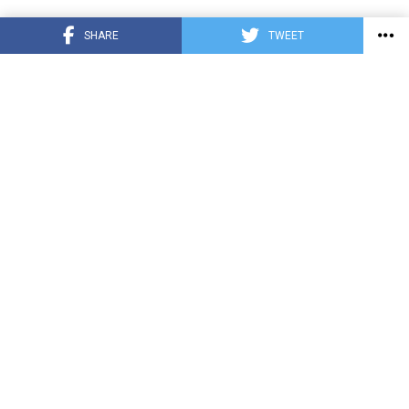
SHARE
TWEET
COVID-19
HONDURAS
INTERNACIONALES
DEPORTE
ENTRETENIMIENTO
TECNOLOGÍA