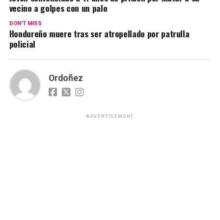
vecino a golpes con un palo
DON'T MISS
Hondureño muere tras ser atropellado por patrulla
policial
Ordoñez
ADVERTISEMENT