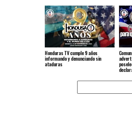
Honduras TV cumple 9 años
Comuni
informando y denunciando sin
advert
ataduras
posele
declar