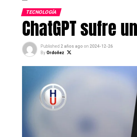
TECNOLOGÍA
ChatGPT sufre u
Published
2 años ago
on
2024-12-26
By
Ordoñez