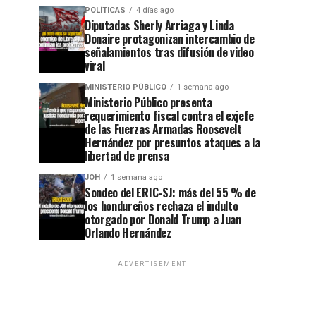
POLÍTICAS
4 días ago
Diputadas Sherly Arriaga y Linda
Donaire protagonizan intercambio de
señalamientos tras difusión de video
viral
MINISTERIO PÚBLICO
1 semana ago
Ministerio Público presenta
requerimiento fiscal contra el exjefe
de las Fuerzas Armadas Roosevelt
Hernández por presuntos ataques a la
libertad de prensa
JOH
1 semana ago
Sondeo del ERIC-SJ: más del 55 % de
los hondureños rechaza el indulto
otorgado por Donald Trump a Juan
Orlando Hernández
ADVERTISEMENT