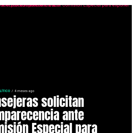
LÍTICO
4 meses ago
sejeras solicitan
mparecencia ante
isión Especial para