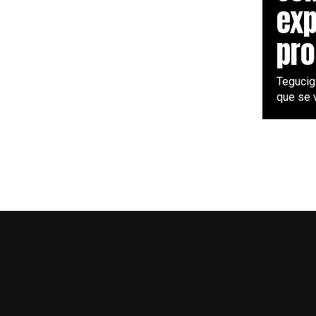
exp
pro
Teguciga
que se v