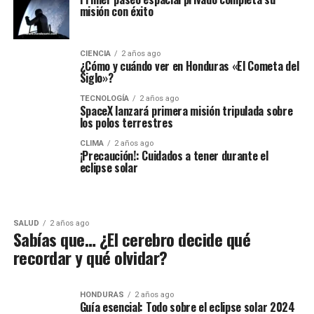
misión con éxito
CIENCIA
2 años ago
¿Cómo y cuándo ver en Honduras «El Cometa del
Siglo»?
TECNOLOGÍA
2 años ago
SpaceX lanzará primera misión tripulada sobre
los polos terrestres
CLIMA
2 años ago
¡Precaución!: Cuidados a tener durante el
eclipse solar
SALUD
2 años ago
Sabías que… ¿El cerebro decide qué
recordar y qué olvidar?
HONDURAS
2 años ago
Guía esencial: Todo sobre el eclipse solar 2024