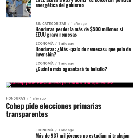
energética del gobierno
SIN CATEGORIZAR
1 año ago
Honduras perdería más de $500 millones si
EEUU grava remesas
ECONOMÍA
1 año ago
Honduras: ¿Más «país de remesas» que polo de
inversión?
ECONOMÍA
1 año ago
¿Cuánto más aguantará tu bolsillo?
HONDURAS
1 año ago
Cohep pide elecciones primarias
transparentes
ECONOMÍA
1 año ago
Más de 937 mil jóvenes no estudian ni trabajan