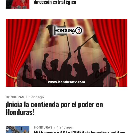
dirección estratégica
HONDURAS
1 año ago
¡Inicia la contienda por el poder en
Honduras!
HONDURAS
1 año ago
ENEE acusa a ASJ y COHEP de boicotear política