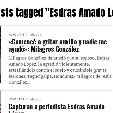
osts tagged "Esdras Amado 
HONDURAS
1 año ago
«Comencé a gritar auxilio y nadie me
ayudó»: Milagros González
Milagros González denunció que su esposo, Esdras
Amado López, la agredió violentamente,
estrellándola contra el suelo y causándole graves
lesiones. Tegucigalpa, Honduras.- Milagros de Jesús
González...
HONDURAS
1 año ago
Capturan a periodista Esdras Amado