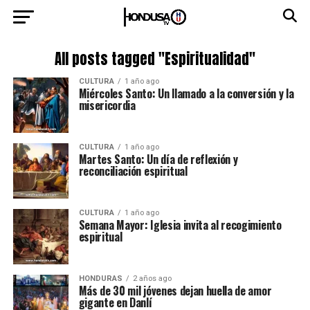
All posts tagged "Espiritualidad"
CULTURA
1 año ago
Miércoles Santo: Un llamado a la conversión y la
misericordia
CULTURA
1 año ago
Martes Santo: Un día de reflexión y
reconciliación espiritual
CULTURA
1 año ago
Semana Mayor: Iglesia invita al recogimiento
espiritual
HONDURAS
2 años ago
Más de 30 mil jóvenes dejan huella de amor
gigante en Danlí