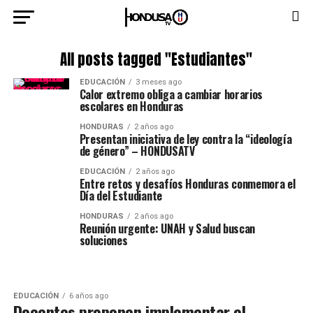
All posts tagged "Estudiantes"
EDUCACIÓN
3 meses ago
Calor extremo obliga a cambiar horarios
escolares en Honduras
HONDURAS
2 años ago
Presentan iniciativa de ley contra la “ideología
de género” – HONDUSATV
EDUCACIÓN
2 años ago
Entre retos y desafíos Honduras conmemora el
Día del Estudiante
HONDURAS
2 años ago
Reunión urgente: UNAH y Salud buscan
soluciones
EDUCACIÓN
6 años ago
Docentes proponen implementar el