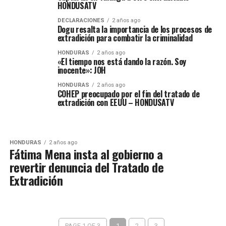
HONDUSATV
DECLARACIONES
2 años ago
Dogu resalta la importancia de los procesos de
extradición para combatir la criminalidad
HONDURAS
2 años ago
«El tiempo nos está dando la razón. Soy
inocente»: JOH
HONDURAS
2 años ago
COHEP preocupado por el fin del tratado de
extradición con EEUU – HONDUSATV
HONDURAS
2 años ago
Fátima Mena insta al gobierno a
revertir denuncia del Tratado de
Extradición
PAGE 1 OF 3
1
2
3