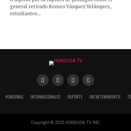
general retirado Romeo Vásquez Velásquez,
estudiantes...
HONDURAS
INTERNACIONALES
DEPORTE
ENTRETENIMIENTO
T
Copyright © 2023 HONDUSA TV INC.