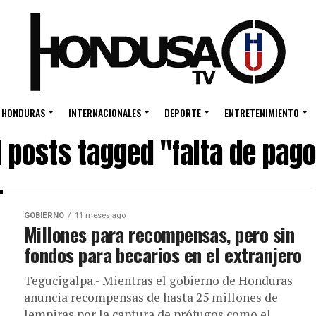
HONDURAS
INTERNACIONALES
DEPORTE
ENTRETENIMIENTO
l posts tagged "falta de pag
GOBIERNO
11 meses ago
Millones para recompensas, pero sin
fondos para becarios en el extranjero
Tegucigalpa.- Mientras el gobierno de Honduras
anuncia recompensas de hasta 25 millones de
lempiras por la captura de prófugos como el