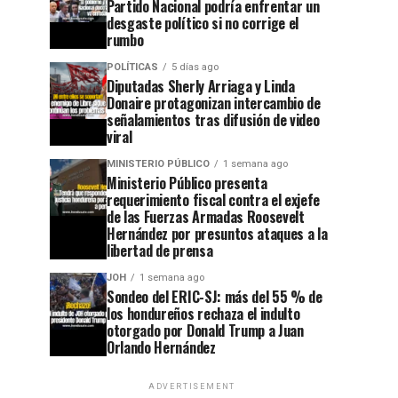
Partido Nacional podría enfrentar un
desgaste político si no corrige el
rumbo
POLÍTICAS
5 días ago
Diputadas Sherly Arriaga y Linda
Donaire protagonizan intercambio de
señalamientos tras difusión de video
viral
MINISTERIO PÚBLICO
1 semana ago
Ministerio Público presenta
requerimiento fiscal contra el exjefe
de las Fuerzas Armadas Roosevelt
Hernández por presuntos ataques a la
libertad de prensa
JOH
1 semana ago
Sondeo del ERIC-SJ: más del 55 % de
los hondureños rechaza el indulto
otorgado por Donald Trump a Juan
Orlando Hernández
ADVERTISEMENT