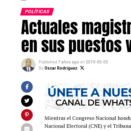
POLÍTICAS
Actuales magistr
en sus puestos v
Published
7 años ago
on
2019-05-05
By
Oscar Rodríguez
Mientras el Congreso Nacional hondur
Nacional Electoral (CNE) y el Tribunal