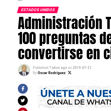
ESTADOS UNIDOS
Administración 
100 preguntas d
convertirse en 
Published
7 años ago
on
2019-07-21
By
Oscar Rodríguez