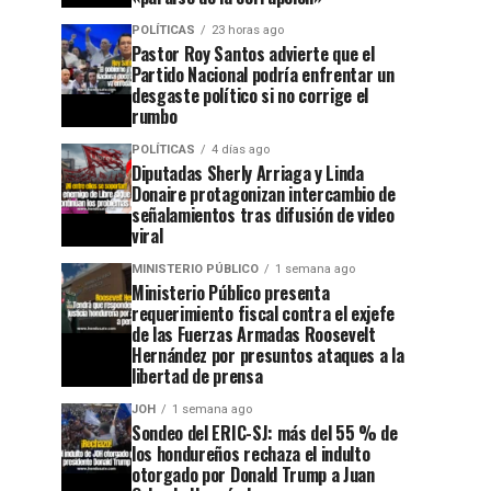
POLÍTICAS
23 horas ago
Pastor Roy Santos advierte que el
Partido Nacional podría enfrentar un
desgaste político si no corrige el
rumbo
POLÍTICAS
4 días ago
Diputadas Sherly Arriaga y Linda
Donaire protagonizan intercambio de
señalamientos tras difusión de video
viral
MINISTERIO PÚBLICO
1 semana ago
Ministerio Público presenta
requerimiento fiscal contra el exjefe
de las Fuerzas Armadas Roosevelt
Hernández por presuntos ataques a la
libertad de prensa
JOH
1 semana ago
Sondeo del ERIC-SJ: más del 55 % de
los hondureños rechaza el indulto
otorgado por Donald Trump a Juan