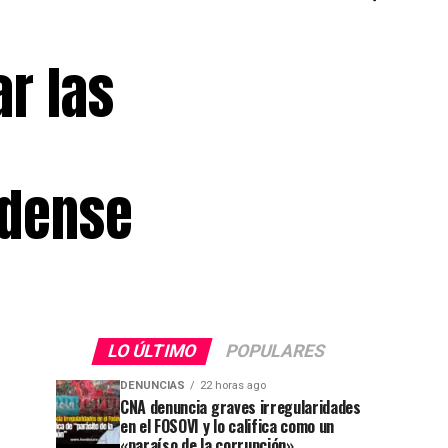
r las
idense
LO ÚLTIMO
POPULARES
DENUNCIAS
22 horas ago
CNA denuncia graves irregularidades
en el FOSOVI y lo califica como un
«paraíso de la corrupción»