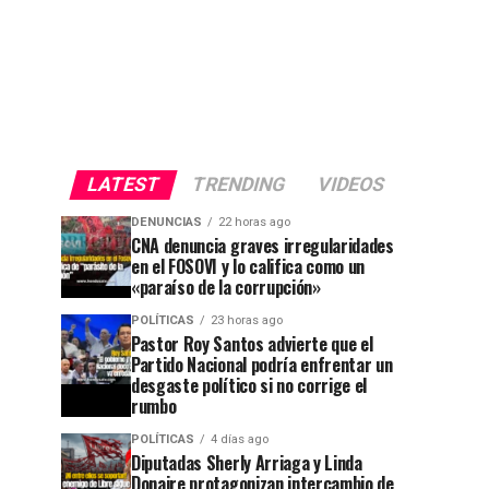
LATEST
TRENDING
VIDEOS
DENUNCIAS
22 horas ago
CNA denuncia graves irregularidades
en el FOSOVI y lo califica como un
«paraíso de la corrupción»
POLÍTICAS
23 horas ago
Pastor Roy Santos advierte que el
Partido Nacional podría enfrentar un
desgaste político si no corrige el
rumbo
POLÍTICAS
4 días ago
Diputadas Sherly Arriaga y Linda
Donaire protagonizan intercambio de