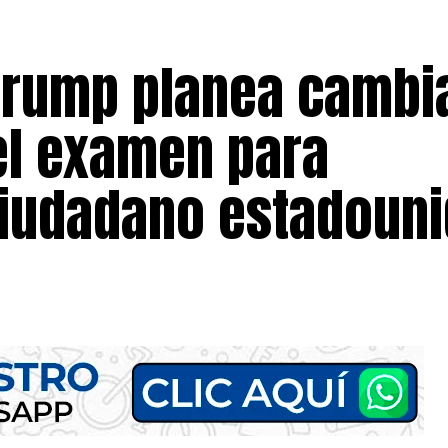
Trump planea cambia
el examen para
ciudadano estadoun