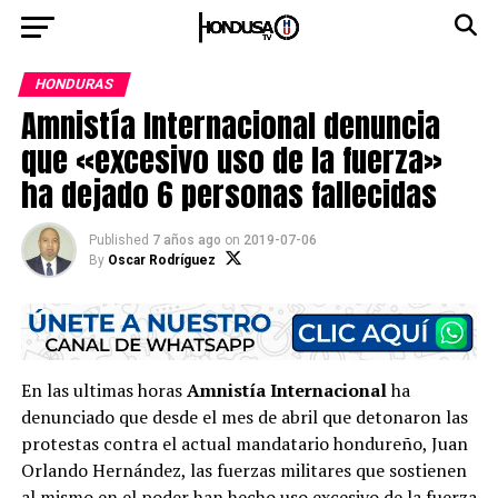
HONDURAS
Amnistía Internacional denuncia
que «excesivo uso de la fuerza»
ha dejado 6 personas fallecidas
Published
7 años ago
on
2019-07-06
By
Oscar Rodríguez
En las ultimas horas
Amnistía Internacional
ha
denunciado que desde el mes de abril que detonaron las
protestas contra el actual mandatario hondureño, Juan
Orlando Hernández, las fuerzas militares que sostienen
al mismo en el poder han hecho uso excesivo de la fuerza