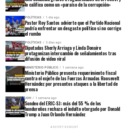
lo califica como un «paraíso de la corrupción»
POLÍTICAS
1 día ago
Pastor Roy Santos advierte que el Partido Nacional
podría enfrentar un desgaste político si no corrige
el rumbo
POLÍTICAS
5 días ago
Diputadas Sherly Arriaga y Linda Donaire
protagonizan intercambio de señalamientos tras
difusión de video viral
MINISTERIO PÚBLICO
1 semana ago
Ministerio Público presenta requerimiento fiscal
contra el exjefe de las Fuerzas Armadas Roosevelt
Hernández por presuntos ataques a la libertad de
prensa
JOH
1 semana ago
Sondeo del ERIC-SJ: más del 55 % de los
hondureños rechaza el indulto otorgado por Donald
Trump a Juan Orlando Hernández
ADVERTISEMENT