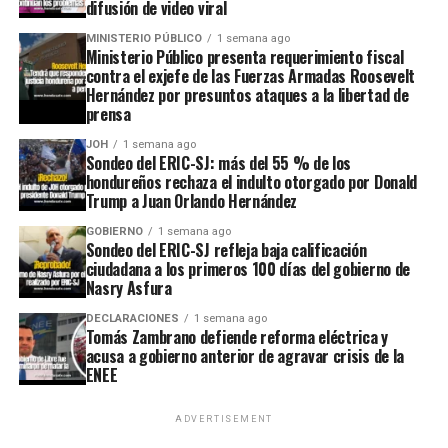
difusión de video viral
MINISTERIO PÚBLICO
1 semana ago
Ministerio Público presenta requerimiento fiscal
contra el exjefe de las Fuerzas Armadas Roosevelt
Hernández por presuntos ataques a la libertad de
prensa
JOH
1 semana ago
Sondeo del ERIC-SJ: más del 55 % de los
hondureños rechaza el indulto otorgado por Donald
Trump a Juan Orlando Hernández
GOBIERNO
1 semana ago
Sondeo del ERIC-SJ refleja baja calificación
ciudadana a los primeros 100 días del gobierno de
Nasry Asfura
DECLARACIONES
1 semana ago
Tomás Zambrano defiende reforma eléctrica y
acusa a gobierno anterior de agravar crisis de la
ENEE
ADVERTISEMENT