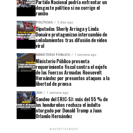
Partido Nacional podría enfrentar un
desgaste político si no corrige el
rumbo
POLÍTICAS
5 días ago
Diputadas Sherly Arriaga y Linda
Donaire protagonizan intercambio de
señalamientos tras difusión de video
viral
MINISTERIO PÚBLICO
1 semana ago
Ministerio Público presenta
requerimiento fiscal contra el exjefe
de las Fuerzas Armadas Roosevelt
Hernández por presuntos ataques a la
libertad de prensa
JOH
1 semana ago
Sondeo del ERIC-SJ: más del 55 % de
los hondureños rechaza el indulto
otorgado por Donald Trump a Juan
Orlando Hernández
ADVERTISEMENT