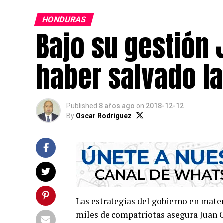
HONDURAS
Bajo su gestión
haber salvado la
Published
8 años ago
on
2018-12-12
By
Oscar Rodríguez
Las estrategias del gobierno en mater
miles de compatriotas asegura Juan O