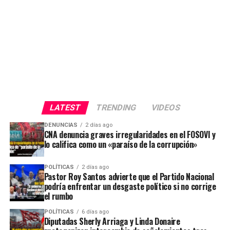
LATEST
TRENDING
VIDEOS
DENUNCIAS
2 días ago
CNA denuncia graves irregularidades en el FOSOVI y
lo califica como un «paraíso de la corrupción»
POLÍTICAS
2 días ago
Pastor Roy Santos advierte que el Partido Nacional
podría enfrentar un desgaste político si no corrige
el rumbo
POLÍTICAS
6 días ago
Diputadas Sherly Arriaga y Linda Donaire