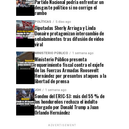
Partido Nacional podría enfrentar un
desgaste político si no corrige el
rumbo
POLÍTICAS
5 días ago
Diputadas Sherly Arriaga y Linda
Donaire protagonizan intercambio de
señalamientos tras difusión de video
viral
MINISTERIO PÚBLICO
1 semana ago
Ministerio Público presenta
requerimiento fiscal contra el exjefe
de las Fuerzas Armadas Roosevelt
Hernández por presuntos ataques a la
libertad de prensa
JOH
1 semana ago
Sondeo del ERIC-SJ: más del 55 % de
los hondureños rechaza el indulto
otorgado por Donald Trump a Juan
Orlando Hernández
ADVERTISEMENT