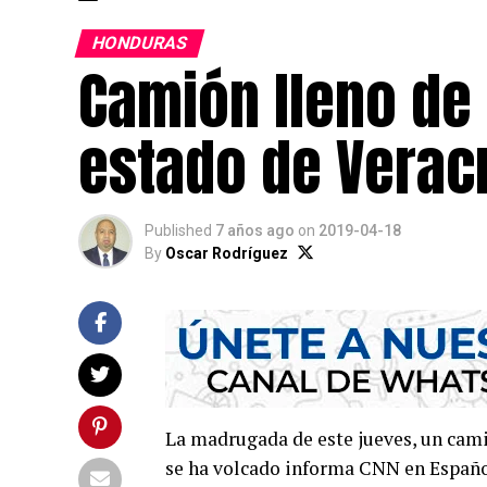
HONDURAS
Camión lleno de 
estado de Verac
Published
7 años ago
on
2019-04-18
By
Oscar Rodríguez
La madrugada de este jueves, un cami
se ha volcado informa CNN en Español