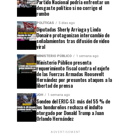
Partido Nacional podría enfrentar un
desgaste político si no corrige el
rumbo
POLÍTICAS
5 días ago
Diputadas Sherly Arriaga y Linda
Donaire protagonizan intercambio de
señalamientos tras difusión de video
viral
MINISTERIO PÚBLICO
1 semana ago
Ministerio Público presenta
requerimiento fiscal contra el exjefe
de las Fuerzas Armadas Roosevelt
Hernández por presuntos ataques a la
libertad de prensa
JOH
1 semana ago
Sondeo del ERIC-SJ: más del 55 % de
los hondureños rechaza el indulto
otorgado por Donald Trump a Juan
Orlando Hernández
ADVERTISEMENT