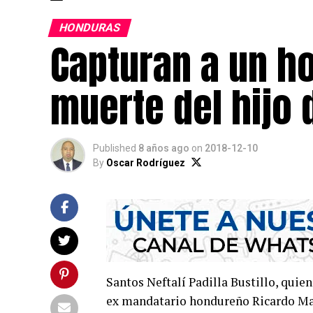
HONDURAS
Capturan a un ho
muerte del hijo
Published
8 años ago
on
2018-12-10
By
Oscar Rodríguez
Santos Neftalí Padilla Bustillo, quie
ex mandatario hondureño Ricardo Mad