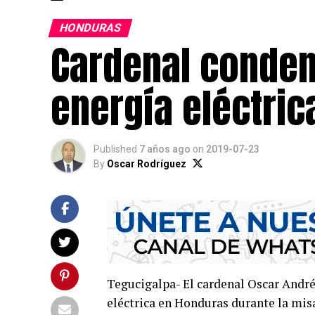
HONDURAS
Cardenal conden
energía eléctric
Published
7 años ago
on
2019-07-23
By
Oscar Rodríguez
Tegucigalpa- El cardenal Oscar André
eléctrica en Honduras durante la misa