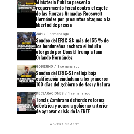
Ministerio Público presenta
requerimiento fiscal contra el exjefe
de las Fuerzas Armadas Roosevelt
Hernández por presuntos ataques a la
libertad de prensa
JOH
1 semana ago
Sondeo del ERIC-SJ: más del 55 % de
los hondureños rechaza el indulto
otorgado por Donald Trump a Juan
Orlando Hernández
GOBIERNO
1 semana ago
Sondeo del ERIC-SJ refleja baja
calificación ciudadana a los primeros
100 días del gobierno de Nasry Asfura
DECLARACIONES
1 semana ago
Tomás Zambrano defiende reforma
eléctrica y acusa a gobierno anterior
de agravar crisis de la ENEE
ADVERTISEMENT