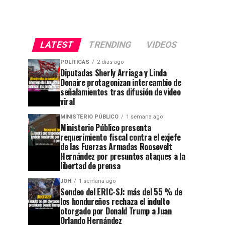
LATEST
TRENDING
VIDEOS
POLÍTICAS
2 días ago
Diputadas Sherly Arriaga y Linda
Donaire protagonizan intercambio de
señalamientos tras difusión de video
viral
MINISTERIO PÚBLICO
1 semana ago
Ministerio Público presenta
requerimiento fiscal contra el exjefe
de las Fuerzas Armadas Roosevelt
Hernández por presuntos ataques a la
libertad de prensa
JOH
1 semana ago
Sondeo del ERIC-SJ: más del 55 % de
los hondureños rechaza el indulto
otorgado por Donald Trump a Juan
Orlando Hernández