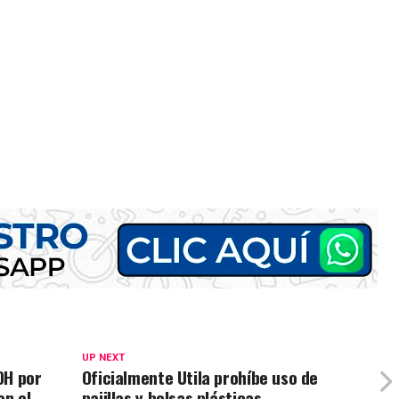
UP NEXT
JOH por
Oficialmente Utila prohíbe uso de
on el
pajillas y bolsas plásticas