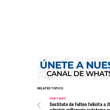
RELATED TOPICS:
DON'T MISS
Sustituto de Fulton felicita a 
adquirir millonario préstamo c