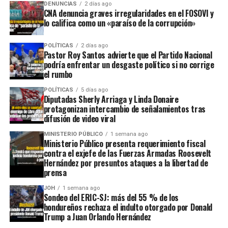
DENUNCIAS
2 días ago
CNA denuncia graves irregularidades en el FOSOVI y
lo califica como un «paraíso de la corrupción»
POLÍTICAS
2 días ago
Pastor Roy Santos advierte que el Partido Nacional
podría enfrentar un desgaste político si no corrige
el rumbo
POLÍTICAS
5 días ago
Diputadas Sherly Arriaga y Linda Donaire
protagonizan intercambio de señalamientos tras
difusión de video viral
MINISTERIO PÚBLICO
1 semana ago
Ministerio Público presenta requerimiento fiscal
contra el exjefe de las Fuerzas Armadas Roosevelt
Hernández por presuntos ataques a la libertad de
prensa
JOH
1 semana ago
Sondeo del ERIC-SJ: más del 55 % de los
hondureños rechaza el indulto otorgado por Donald
Trump a Juan Orlando Hernández