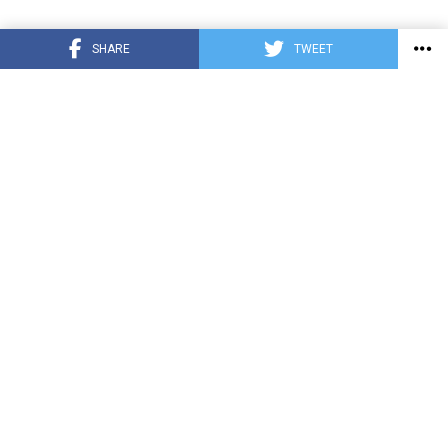
SHARE
TWEET
COVID-19
HONDURAS
INTERNACIONALES
DEPORTE
ENTRETENIMIENTO
TECNOLOGÍA