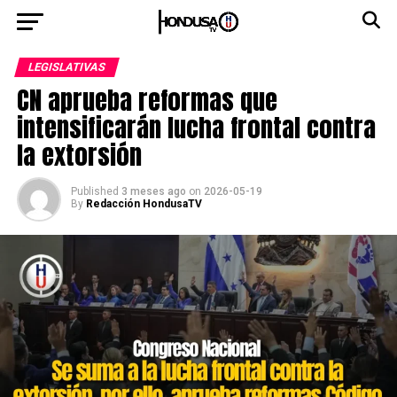
LEGISLATIVAS
CN aprueba reformas que
intensificarán lucha frontal contra
la extorsión
Published
3 meses ago
on
2026-05-19
By
Redacción HondusaTV