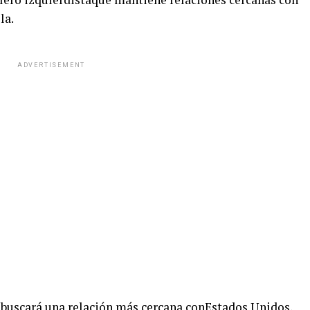
la.
ADVERTISEMENT
e buscará una relación más cercana conEstados Unidos,