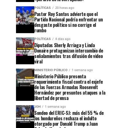
POLÍTICAS
20 horas ago
Pastor Roy Santos advierte que el
Partido Nacional podría enfrentar un
desgaste político si no corrige el
rumbo
POLÍTICAS
4 días ago
Diputadas Sherly Arriaga y Linda
Donaire protagonizan intercambio de
señalamientos tras difusión de video
viral
MINISTERIO PÚBLICO
1 semana ago
Ministerio Público presenta
requerimiento fiscal contra el exjefe
de las Fuerzas Armadas Roosevelt
Hernández por presuntos ataques a la
libertad de prensa
JOH
1 semana ago
Sondeo del ERIC-SJ: más del 55 % de
los hondureños rechaza el indulto
otorgado por Donald Trump a Juan