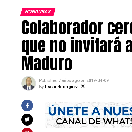
HONDURAS
Colaborador cer
que no invitará a
Maduro
Published
7 años ago
on
2019-04-09
By
Oscar Rodríguez