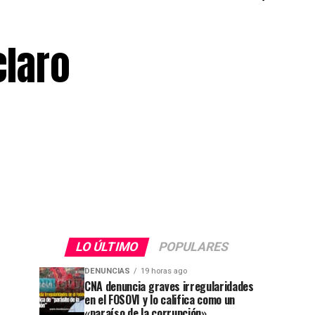
claro
LO ÚLTIMO
POPULARES
DENUNCIAS
19 horas ago
CNA denuncia graves irregularidades
en el FOSOVI y lo califica como un
«paraíso de la corrupción»