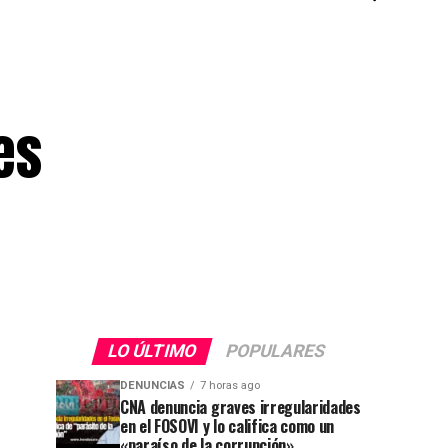
es
LO ÚLTIMO
POPULARES
DENUNCIAS
7 horas ago
CNA denuncia graves irregularidades
en el FOSOVI y lo califica como un
«paraíso de la corrupción»