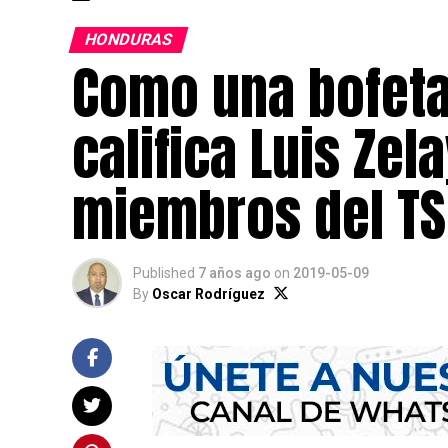
HONDURAS
Como una bofeta
califica Luis Zel
miembros del TS
Published
7 años ago
on
2019-05-09
By
Oscar Rodríguez