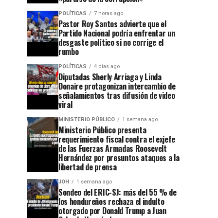
POLÍTICAS
7 horas ago
Pastor Roy Santos advierte que el
Partido Nacional podría enfrentar un
desgaste político si no corrige el
rumbo
POLÍTICAS
4 días ago
Diputadas Sherly Arriaga y Linda
Donaire protagonizan intercambio de
señalamientos tras difusión de video
viral
MINISTERIO PÚBLICO
1 semana ago
Ministerio Público presenta
requerimiento fiscal contra el exjefe
de las Fuerzas Armadas Roosevelt
Hernández por presuntos ataques a la
libertad de prensa
JOH
1 semana ago
Sondeo del ERIC-SJ: más del 55 % de
los hondureños rechaza el indulto
otorgado por Donald Trump a Juan