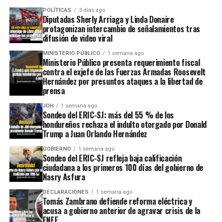
POLÍTICAS
3 días ago
Diputadas Sherly Arriaga y Linda Donaire
protagonizan intercambio de señalamientos tras
difusión de video viral
MINISTERIO PÚBLICO
1 semana ago
Ministerio Público presenta requerimiento fiscal
contra el exjefe de las Fuerzas Armadas Roosevelt
Hernández por presuntos ataques a la libertad de
prensa
JOH
1 semana ago
Sondeo del ERIC-SJ: más del 55 % de los
hondureños rechaza el indulto otorgado por Donald
Trump a Juan Orlando Hernández
GOBIERNO
1 semana ago
Sondeo del ERIC-SJ refleja baja calificación
ciudadana a los primeros 100 días del gobierno de
Nasry Asfura
DECLARACIONES
1 semana ago
Tomás Zambrano defiende reforma eléctrica y
acusa a gobierno anterior de agravar crisis de la
ENEE