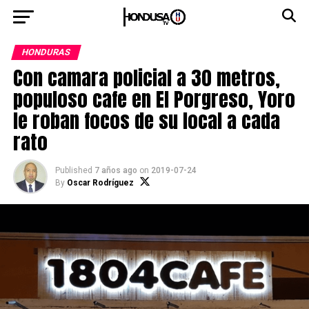
HONDURAS
Con camara policial a 30 metros,
populoso cafe en El Porgreso, Yoro
le roban focos de su local a cada
rato
Published
7 años ago
on
2019-07-24
By
Oscar Rodríguez