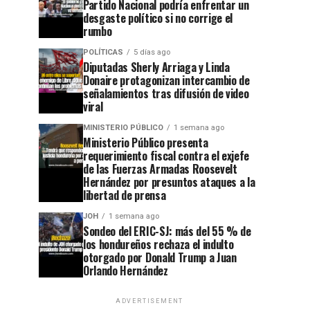
Partido Nacional podría enfrentar un
desgaste político si no corrige el
rumbo
POLÍTICAS
5 días ago
Diputadas Sherly Arriaga y Linda
Donaire protagonizan intercambio de
señalamientos tras difusión de video
viral
MINISTERIO PÚBLICO
1 semana ago
Ministerio Público presenta
requerimiento fiscal contra el exjefe
de las Fuerzas Armadas Roosevelt
Hernández por presuntos ataques a la
libertad de prensa
JOH
1 semana ago
Sondeo del ERIC-SJ: más del 55 % de
los hondureños rechaza el indulto
otorgado por Donald Trump a Juan
Orlando Hernández
ADVERTISEMENT