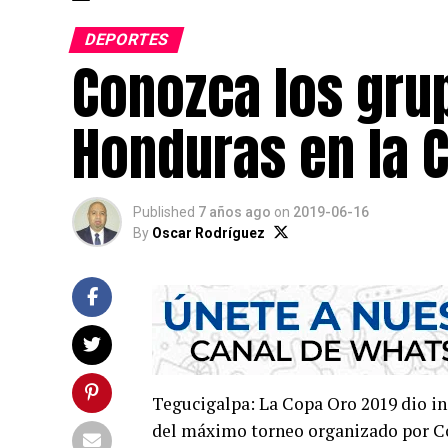
DEPORTES
Conozca los grup
Honduras en la 
Published
7 años ago
on
2019-06-16
By
Oscar Rodríguez
Tegucigalpa: La Copa Oro 2019 dio ini
del máximo torneo organizado por C