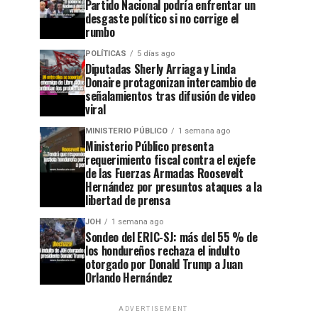
Partido Nacional podría enfrentar un
desgaste político si no corrige el
rumbo
POLÍTICAS
5 días ago
Diputadas Sherly Arriaga y Linda
Donaire protagonizan intercambio de
señalamientos tras difusión de video
viral
MINISTERIO PÚBLICO
1 semana ago
Ministerio Público presenta
requerimiento fiscal contra el exjefe
de las Fuerzas Armadas Roosevelt
Hernández por presuntos ataques a la
libertad de prensa
JOH
1 semana ago
Sondeo del ERIC-SJ: más del 55 % de
los hondureños rechaza el indulto
otorgado por Donald Trump a Juan
Orlando Hernández
ADVERTISEMENT