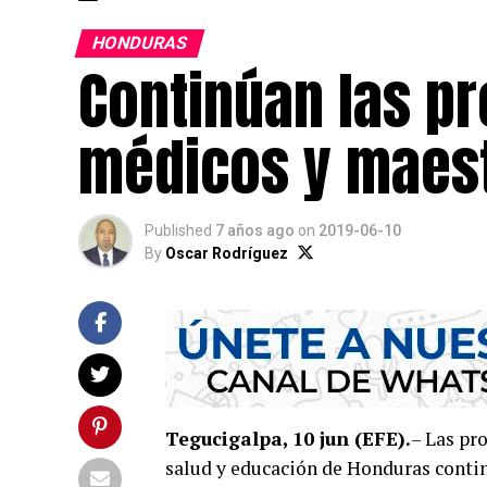
HONDURAS
Continúan las p
médicos y maes
Published
7 años ago
on
2019-06-10
By
Oscar Rodríguez
Tegucigalpa, 10 jun (EFE).
– Las pr
salud y educación de Honduras continú