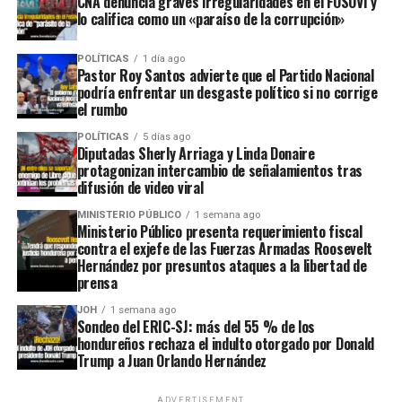
CNA denuncia graves irregularidades en el FOSOVI y
lo califica como un «paraíso de la corrupción»
POLÍTICAS
1 día ago
Pastor Roy Santos advierte que el Partido Nacional
podría enfrentar un desgaste político si no corrige
el rumbo
POLÍTICAS
5 días ago
Diputadas Sherly Arriaga y Linda Donaire
protagonizan intercambio de señalamientos tras
difusión de video viral
MINISTERIO PÚBLICO
1 semana ago
Ministerio Público presenta requerimiento fiscal
contra el exjefe de las Fuerzas Armadas Roosevelt
Hernández por presuntos ataques a la libertad de
prensa
JOH
1 semana ago
Sondeo del ERIC-SJ: más del 55 % de los
hondureños rechaza el indulto otorgado por Donald
Trump a Juan Orlando Hernández
ADVERTISEMENT