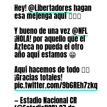
Hey!
@Libertadores
hagan
esa mejenga aquí 🙋🏻‍♂️
Y bueno de una vez
@NFL
¡HOLA! por aquello que el
Azteca no pueda el otro
año aquí estamos 😁
Aquí hacemos de todo ✌🏻
¡Gracias totales!
pic.twitter.com/9b6REh7zkq
— Estadio Nacional CR