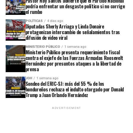
Pastor Roy Santos advierte que el Partido Nacional
podría enfrentar un desgaste político si no corrige
el rumbo
POLÍTICAS
4 días ago
Diputadas Sherly Arriaga y Linda Donaire
protagonizan intercambio de señalamientos tras
difusión de video viral
MINISTERIO PÚBLICO
1 semana ago
Ministerio Público presenta requerimiento fiscal
contra el exjefe de las Fuerzas Armadas Roosevelt
Hernández por presuntos ataques a la libertad de
prensa
JOH
1 semana ago
Sondeo del ERIC-SJ: más del 55 % de los
hondureños rechaza el indulto otorgado por Donald
Trump a Juan Orlando Hernández
ADVERTISEMENT