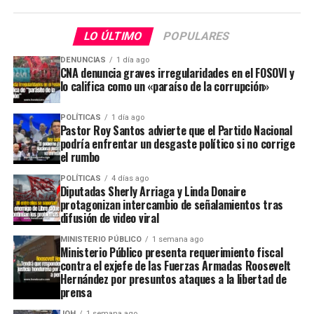
LO ÚLTIMO
POPULARES
DENUNCIAS
1 día ago
CNA denuncia graves irregularidades en el FOSOVI y
lo califica como un «paraíso de la corrupción»
POLÍTICAS
1 día ago
Pastor Roy Santos advierte que el Partido Nacional
podría enfrentar un desgaste político si no corrige
el rumbo
POLÍTICAS
4 días ago
Diputadas Sherly Arriaga y Linda Donaire
protagonizan intercambio de señalamientos tras
difusión de video viral
MINISTERIO PÚBLICO
1 semana ago
Ministerio Público presenta requerimiento fiscal
contra el exjefe de las Fuerzas Armadas Roosevelt
Hernández por presuntos ataques a la libertad de
prensa
JOH
1 semana ago