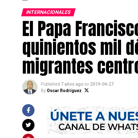
INTERNACIONALES
El Papa Francisc
quinientos mil d
migrantes cent
Published
7 años ago
on
2019-04-27
By
Oscar Rodríguez