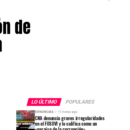
ón de
a
LO ÚLTIMO
POPULARES
DENUNCIAS
11 horas ago
CNA denuncia graves irregularidades
en el FOSOVI y lo califica como un
«paraíso de la corrupción»