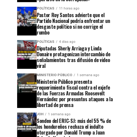
POLÍTICAS
11 horas ago
Pastor Roy Santos advierte que el
Partido Nacional podría enfrentar un
desgaste político si no corrige el
rumbo
POLÍTICAS
4 días ago
Diputadas Sherly Arriaga y Linda
Donaire protagonizan intercambio de
señalamientos tras difusión de video
viral
MINISTERIO PÚBLICO
1 semana ago
Ministerio Público presenta
requerimiento fiscal contra el exjefe
de las Fuerzas Armadas Roosevelt
Hernández por presuntos ataques a la
libertad de prensa
JOH
1 semana ago
Sondeo del ERIC-SJ: más del 55 % de
los hondureños rechaza el indulto
otorgado por Donald Trump a Juan