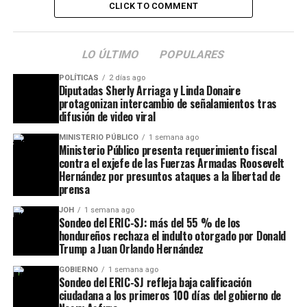
CLICK TO COMMENT
LO ÚLTIMO
POPULARES
POLÍTICAS
2 días ago
Diputadas Sherly Arriaga y Linda Donaire
protagonizan intercambio de señalamientos tras
difusión de video viral
MINISTERIO PÚBLICO
1 semana ago
Ministerio Público presenta requerimiento fiscal
contra el exjefe de las Fuerzas Armadas Roosevelt
Hernández por presuntos ataques a la libertad de
prensa
JOH
1 semana ago
Sondeo del ERIC-SJ: más del 55 % de los
hondureños rechaza el indulto otorgado por Donald
Trump a Juan Orlando Hernández
GOBIERNO
1 semana ago
Sondeo del ERIC-SJ refleja baja calificación
ciudadana a los primeros 100 días del gobierno de