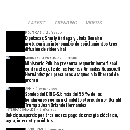
LATEST
TRENDING
VIDEOS
POLÍTICAS
2 días ago
Diputadas Sherly Arriaga y Linda Donaire
protagonizan intercambio de señalamientos tras
difusión de video viral
MINISTERIO PÚBLICO
1 semana ago
Ministerio Público presenta requerimiento fiscal
contra el exjefe de las Fuerzas Armadas Roosevelt
Hernández por presuntos ataques a la libertad de
prensa
JOH
1 semana ago
Sondeo del ERIC-SJ: más del 55 % de los
hondureños rechaza el indulto otorgado por Donald
Trump a Juan Orlando Hernández
INTERNACIONALES
6 años ago
Bukele suspende por tres meses pago de energía eléctrica,
agua, internet y créditos
HONDURAS
6 años ago