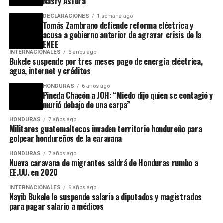
Nasry Asfura
DECLARACIONES
1 semana ago
Tomás Zambrano defiende reforma eléctrica y
acusa a gobierno anterior de agravar crisis de la
ENEE
INTERNACIONALES
6 años ago
Bukele suspende por tres meses pago de energía eléctrica,
agua, internet y créditos
HONDURAS
6 años ago
Pineda Chacón a JOH: “Miedo dijo quien se contagió y
murió debajo de una carpa”
HONDURAS
7 años ago
Militares guatemaltecos invaden territorio hondureño para
golpear hondureños de la caravana
HONDURAS
7 años ago
Nueva caravana de migrantes saldrá de Honduras rumbo a
EE.UU. en 2020
INTERNACIONALES
6 años ago
Nayib Bukele le suspende salario a diputados y magistrados
para pagar salario a médicos