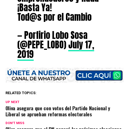
¡Basta Ya!
Tod@s por el Cambio
— Porfirio Lobo Sosa
(@PEPE_LOBO)
July 17,
2019
RELATED TOPICS:
UP NEXT
Oliva asegura que con votos del Partido Nacional y
Liberal se aprueban reformas electorales
DON'T MISS
Oliva asegura que el PN ganará las próximas elecciones