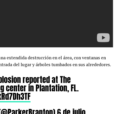
na extendida destrucción en el área, con ventanas en
ntrada del lugar y árboles tumbados en sus alrededores.
losion reported at The
 center in Plantation, FL.
TxRd7Dh3TF
 (@ParkerBranton)
6 de julio