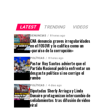
LATEST
TRENDING
VIDEOS
DENUNCIAS
8 horas ago
CNA denuncia graves irregularidades
en el FOSOVI y lo califica como un
«paraíso de la corrupción»
POLÍTICAS
8 horas ago
Pastor Roy Santos advierte que el
Partido Nacional podría enfrentar un
desgaste político si no corrige el
rumbo
POLÍTICAS
4 días ago
Diputadas Sherly Arriaga y Linda
Donaire protagonizan intercambio de
señalamientos tras difusión de video
viral