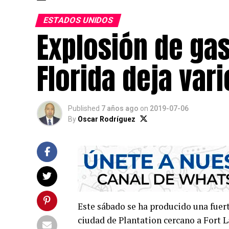
ESTADOS UNIDOS
Explosión de ga
Florida deja vari
Published
7 años ago
on
2019-07-06
By
Oscar Rodríguez
Este sábado se ha producido una fuert
ciudad de Plantation cercano a Fort 