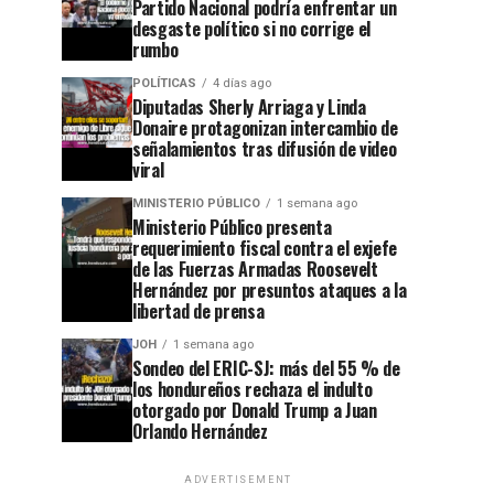
Partido Nacional podría enfrentar un
desgaste político si no corrige el
rumbo
POLÍTICAS
4 días ago
Diputadas Sherly Arriaga y Linda
Donaire protagonizan intercambio de
señalamientos tras difusión de video
viral
MINISTERIO PÚBLICO
1 semana ago
Ministerio Público presenta
requerimiento fiscal contra el exjefe
de las Fuerzas Armadas Roosevelt
Hernández por presuntos ataques a la
libertad de prensa
JOH
1 semana ago
Sondeo del ERIC-SJ: más del 55 % de
los hondureños rechaza el indulto
otorgado por Donald Trump a Juan
Orlando Hernández
ADVERTISEMENT