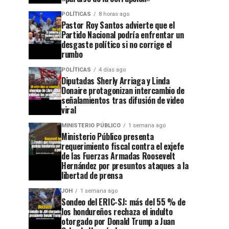
POLÍTICAS
8 horas ago
Pastor Roy Santos advierte que el
Partido Nacional podría enfrentar un
desgaste político si no corrige el
rumbo
POLÍTICAS
4 días ago
Diputadas Sherly Arriaga y Linda
Donaire protagonizan intercambio de
señalamientos tras difusión de video
viral
MINISTERIO PÚBLICO
1 semana ago
Ministerio Público presenta
requerimiento fiscal contra el exjefe
de las Fuerzas Armadas Roosevelt
Hernández por presuntos ataques a la
libertad de prensa
JOH
1 semana ago
Sondeo del ERIC-SJ: más del 55 % de
los hondureños rechaza el indulto
otorgado por Donald Trump a Juan