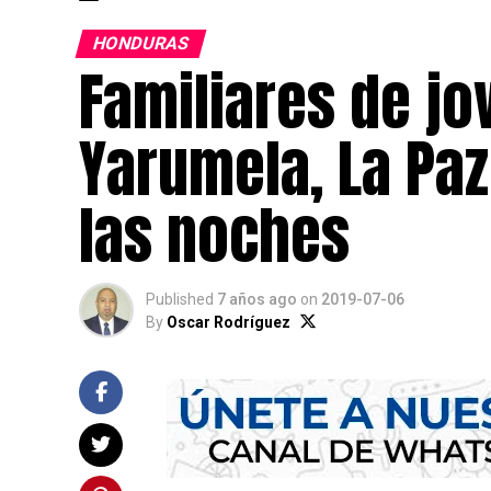
HONDURAS
Familiares de jo
Yarumela, La Paz
las noches
Published
7 años ago
on
2019-07-06
By
Oscar Rodríguez