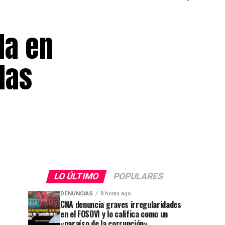
da en
das
LO ÚLTIMO
POPULARES
DENUNCIAS
8 horas ago
CNA denuncia graves irregularidades
en el FOSOVI y lo califica como un
«paraíso de la corrupción»