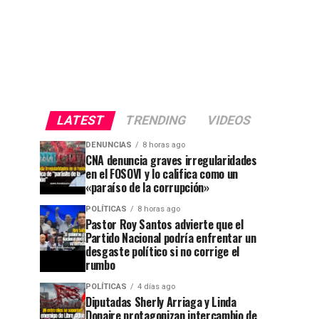
LATEST
TRENDING
VIDEOS
DENUNCIAS
8 horas ago
CNA denuncia graves irregularidades
en el FOSOVI y lo califica como un
«paraíso de la corrupción»
POLÍTICAS
8 horas ago
Pastor Roy Santos advierte que el
Partido Nacional podría enfrentar un
desgaste político si no corrige el
rumbo
POLÍTICAS
4 días ago
Diputadas Sherly Arriaga y Linda
Donaire protagonizan intercambio de