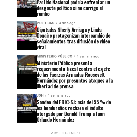
Partido Nacional podría enfrentar un
desgaste político si no corrige el
rumbo
POLÍTICAS
4 días ago
Diputadas Sherly Arriaga y Linda
Donaire protagonizan intercambio de
señalamientos tras difusión de video
viral
MINISTERIO PÚBLICO
1 semana ago
Ministerio Público presenta
requerimiento fiscal contra el exjefe
de las Fuerzas Armadas Roosevelt
Hernández por presuntos ataques a la
libertad de prensa
JOH
1 semana ago
Sondeo del ERIC-SJ: más del 55 % de
los hondureños rechaza el indulto
otorgado por Donald Trump a Juan
Orlando Hernández
ADVERTISEMENT