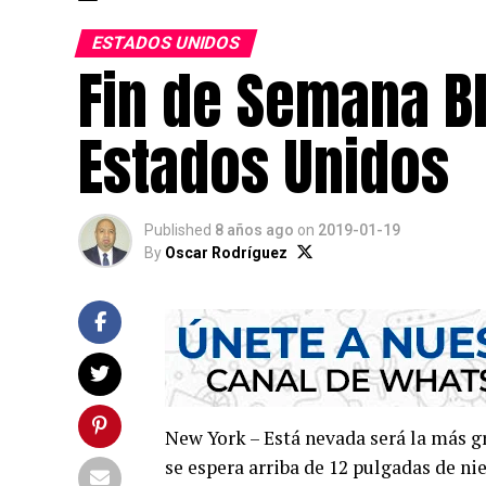
ESTADOS UNIDOS
Fin de Semana B
Estados Unidos
Published
8 años ago
on
2019-01-19
By
Oscar Rodríguez
New York – Está nevada será la más g
se espera arriba de 12 pulgadas de ni