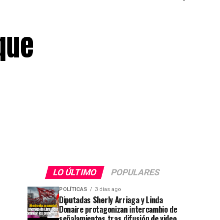
 que
LO ÚLTIMO
POPULARES
POLÍTICAS
3 días ago
Diputadas Sherly Arriaga y Linda
Donaire protagonizan intercambio de
señalamientos tras difusión de video