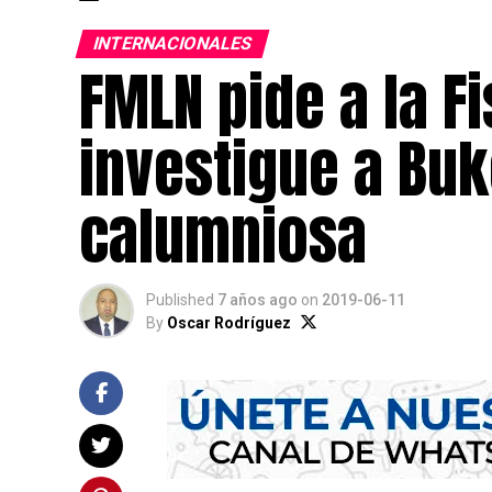
INTERNACIONALES
FMLN pide a la F
investigue a Bu
calumniosa
Published
7 años ago
on
2019-06-11
By
Oscar Rodríguez