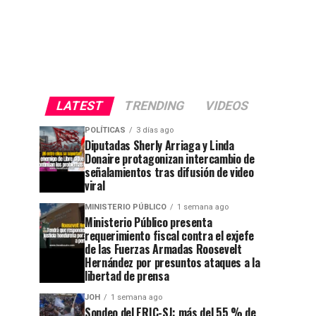
LATEST
TRENDING
VIDEOS
POLÍTICAS
3 días ago
Diputadas Sherly Arriaga y Linda
Donaire protagonizan intercambio de
señalamientos tras difusión de video
viral
MINISTERIO PÚBLICO
1 semana ago
Ministerio Público presenta
requerimiento fiscal contra el exjefe
de las Fuerzas Armadas Roosevelt
Hernández por presuntos ataques a la
libertad de prensa
JOH
1 semana ago
Sondeo del ERIC-SJ: más del 55 % de