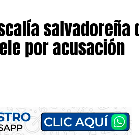
iscalía salvadoreña
kele por acusación