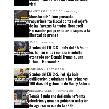
viral
MINISTERIO PÚBLICO
1 semana ago
Ministerio Público presenta
requerimiento fiscal contra el exjefe
de las Fuerzas Armadas Roosevelt
Hernández por presuntos ataques a la
libertad de prensa
JOH
1 semana ago
Sondeo del ERIC-SJ: más del 55 % de
los hondureños rechaza el indulto
otorgado por Donald Trump a Juan
Orlando Hernández
GOBIERNO
1 semana ago
Sondeo del ERIC-SJ refleja baja
calificación ciudadana a los primeros
100 días del gobierno de Nasry Asfura
DECLARACIONES
1 semana ago
Tomás Zambrano defiende reforma
eléctrica y acusa a gobierno anterior
de agravar crisis de la ENEE